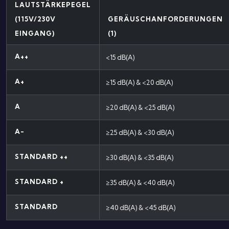
LAUTSTÄRKEPEGEL
(115V/230V
GERÄUSCHANFORDERUNGEN
EINGANG)
(1)
A++
<15 dB(A)
A+
≥15 dB(A) & <20 dB(A)
A
≥20 dB(A) & <25 dB(A)
A-
≥25 dB(A) & <30 dB(A)
STANDARD ++
≥30 dB(A) & <35 dB(A)
STANDARD +
≥35 dB(A) & <40 dB(A)
STANDARD
≥40 dB(A) & <45 dB(A)