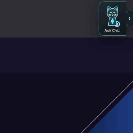
›
Ask Cybi