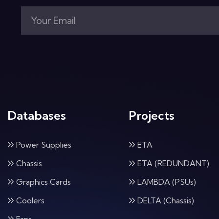
Databases
Projects
Power Supplies
ETA
Chassis
ETA (REDUNDANT)
Graphics Cards
LAMBDA (PSUs)
Coolers
DELTA (Chassis)