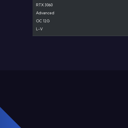
RTX 3060
Advanced
OC 12G
L-V