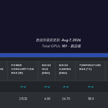
数据库最新更新:
Aug 7, 2026
Total GPUs:
101
-
新品项
POWER
NOISE
NOISE
TEMPERATURE
ON
CONSUMPTION
IDLE
GAMING
MAX [°C]
MAX [W]
[DBA]
[DBA]
215.52
6.00
26.70
58.0