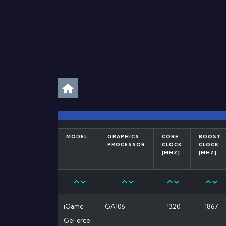
MODEL
GRAPHICS
CORE
BOOST
PROCESSOR
CLOCK
CLOCK
[MHZ]
[MHZ]
iGame
GA106
1320
1867
GeForce