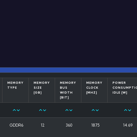
MEMORY
MEMORY
MEMORY
MEMORY
POWER
TYPE
SIZE
BUS
CLOCK
CONSUMPTI
[GB]
WIDTH
[MHZ]
IDLE [W]
[BIT]
GDDR6
12
360
1875
14.69