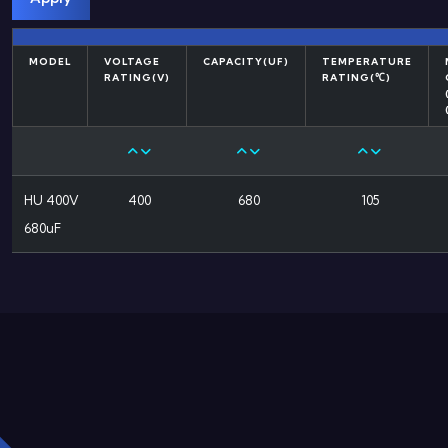
MODEL
VOLTAGE
CAPACITY(UF)
TEMPERATURE
RATING(V)
RATING(℃)
HU 400V
400
680
105
680uF