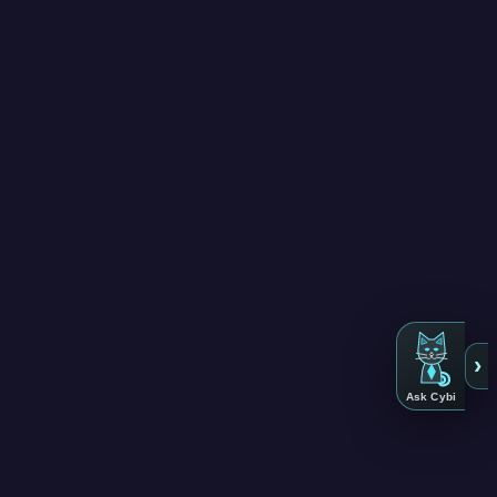
›
Ask Cybi